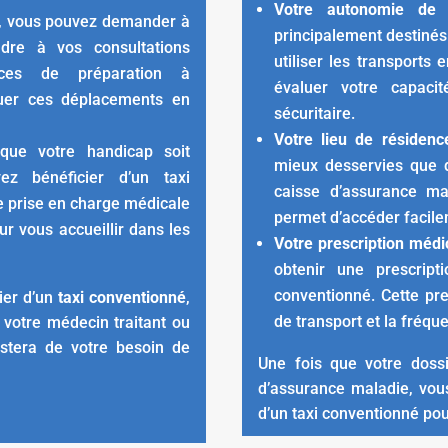
Votre autonomie de 
e, vous pouvez demander à
principalement destinés
ndre à vos consultations
utiliser les transport
ces de préparation à
évaluer votre capac
tuer ces déplacements en
sécuritaire.
Votre lieu de résidenc
ue votre handicap soit
mieux desservies que d
ez bénéficier d’un taxi
caisse d’assurance ma
e prise en charge médicale
permet d’accéder facile
ur vous accueillir dans les
Votre prescription médi
obtenir une prescript
conventionné. Cette pre
ier d’un
taxi conventionné
,
de transport et la fréq
 votre médecin traitant ou
estera de votre besoin de
Une fois que votre doss
d’assurance maladie, vou
d’un taxi conventionné po