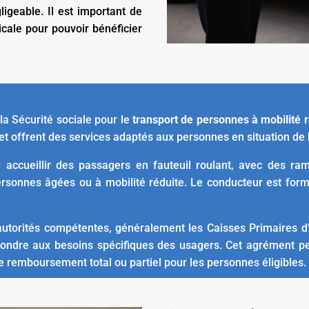
igeable. Il est important de
cale pour pouvoir bénéficier
la Sécurité sociale pour le
transport de personnes à mobilité 
 et offrent des services adaptés aux personnes en situation de
accueillir des passagers en fauteuil roulant, avec des ram
sonnes âgées ou à mobilité réduite. Le conducteur est formé
 autorités compétentes, généralement les Caisses Primaires 
pondre aux besoins spécifiques des usagers. Cet agrément pe
 le remboursement total ou partiel pour les personnes éligibles.