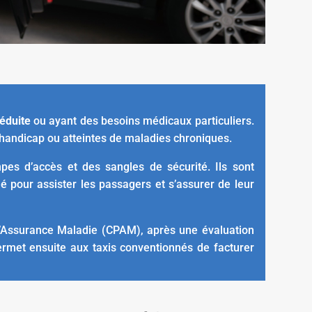
réduite
ou ayant des besoins médicaux particuliers.
 handicap ou atteintes de maladies chroniques.
pes d’accès et des sangles de sécurité. Ils sont
 pour assister les passagers et s’assurer de leur
d’Assurance Maladie (CPAM), après une évaluation
rmet ensuite aux taxis conventionnés de facturer