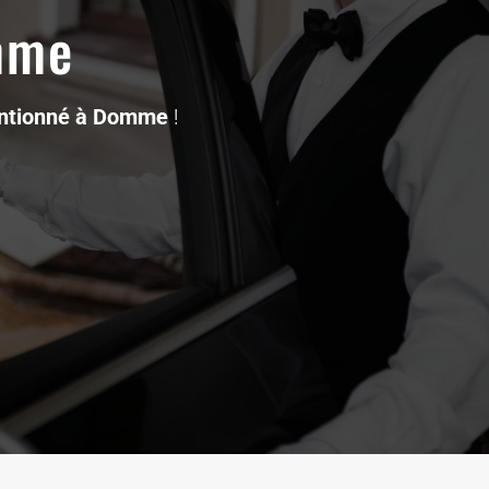
mme
entionné à Domme
!