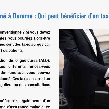
onné à Domme
: Qui peut bénéficier d’un ta
 conventionné
? Si vous devez
es, vous pourriez alors être
nés
sont des taxis agréés par
t de patients.
ection de longue durée (ALD),
s différents rendez-vous
 de handicap, vous pouvez
tionné
. Ces taxis assurent un
éguliers ou des consultations
néficierez également d’un
gime d’assurance maladie, ce